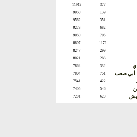
11912
377
9950
139
9562
351
9273
682
9050
705
8807
1172
8247
299
8021
283
ذي
7864
332
ن أبي صعب
7804
751
7541
422
ن
7405
546
ويش
7281
628