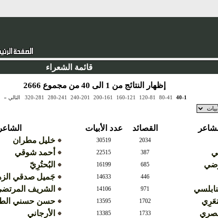
قائمة الشعراء
إظهار النتائج من 1 الى 40 من مجموع 2666
40-1
80-41
120-81
160-121
200-161
240-201
280-241
320-281
التالي »
لشاعر
القصائد
عدد الأبيات
الشاعر
خليل مطران
30519
2034
مي
أحمد شوقي
22515
387
رضي
البُحتُرِيّ
16199
685
جَميل صدقي الز
14633
446
لنابلسي
الشريف المرتض
14106
971
َعَرِي
حسن حسني الطو
13595
1702
لمصري
الأرجاني
13385
1733