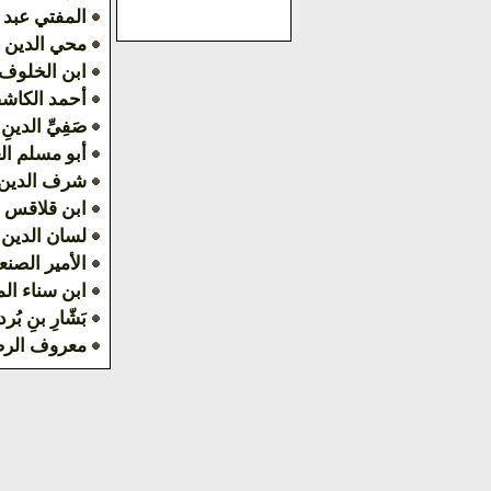
المفتي عبد 
محي الدين 
ابن الخلوف
أحمد الكاش
صَفِيِّ الدينِ 
أبو مسلم ال
شرف الدين 
ابن قلاقس
لسان الدين
الأمير الصنع
ابن سناء ال
بَشّارِ بنِ بُرد
معروف الر