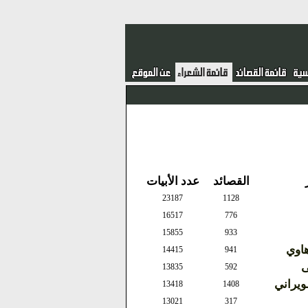
القصائد
عدد الأبيات
23187
1128
16517
776
15855
933
هاوي
14415
941
ى
13835
592
يراني
13418
1408
13021
317