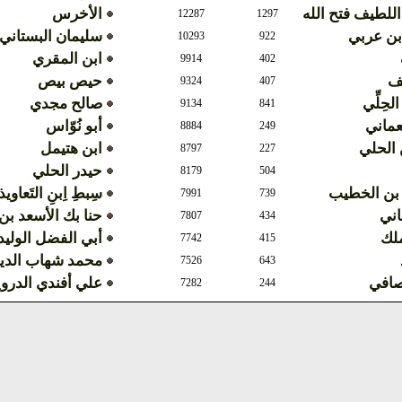
اللطيف فتح الله
الأخرس
12287
1297
بن عربي
سليمان البستاني
10293
922
ابن المقري
9914
402
ف
حيص بيص
9324
407
الحِلِّي
صالح مجدي
9134
841
عماني
أبو نُوّاس
8884
249
الحلي
ابن هتيمل
8797
227
حيدر الحلي
8179
504
 بن الخطيب
سِبطِ اِبنِ التَعاوي
7991
739
اني
حنا بك الأسعد ب
7807
434
ملك
أبي الفضل الوليد
7742
415
محمد شهاب الدي
7526
643
صافي
علي أفندي الدر
7282
244