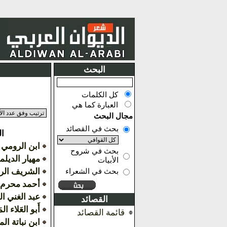
البحث
كل الكلمات
العبارة كما هي
مجال البحث
بحث في القصائد
ا
ابن الرومي
بحث في شروح
مهيار الديل
الأبيات
الشريف ال
بحث في الشعراء
أحمد محرم
عبد الغني ا
القصائد
أَبو العَلاء الم
قائمة القصائد
ابن نباتة ا