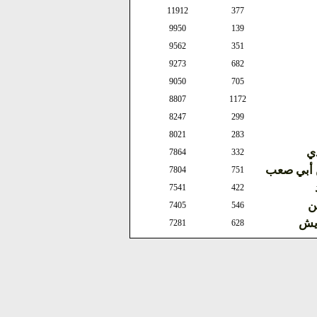
11912
377
9950
139
9562
351
9273
682
9050
705
8807
1172
8247
299
8021
283
ذي
7864
332
ن أبي صعب
7804
751
7541
422
ن
7405
546
ويش
7281
628