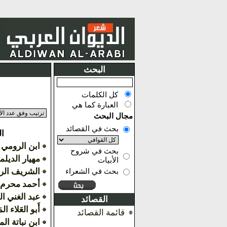
البحث
كل الكلمات
العبارة كما هي
مجال البحث
بحث في القصائد
ا
ابن الرومي
بحث في شروح
مهيار الديل
الأبيات
الشريف ال
بحث في الشعراء
أحمد محرم
عبد الغني ا
القصائد
أَبو العَلاء الم
قائمة القصائد
ابن نباتة ا