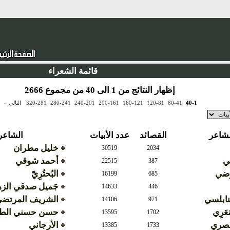
قائمة الشعراء
إظهار النتائج من 1 الى 40 من مجموع 2666
40-1
80-41
120-81
160-121
200-161
240-201
280-241
320-281
التالي »
لشاعر
القصائد
عدد الأبيات
الشاعر
خليل مطران
30519
2034
مي
أحمد شوقي
22515
387
رضي
البُحتُرِيّ
16199
685
جَميل صدقي الز
14633
446
لنابلسي
الشريف المرتض
14106
971
َعَرِي
حسن حسني الطو
13595
1702
لمصري
الأرجاني
13385
1733