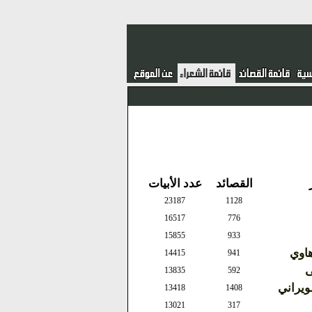
القصائد
عدد الأبيات
23187
1128
16517
776
15855
933
هاوي
14415
941
ى
13835
592
يراني
13418
1408
13021
317