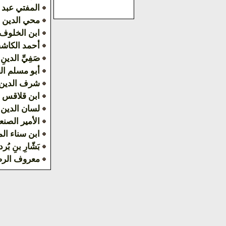
المفتي عبد 
محي الدين 
ابن الخلوف
أحمد الكاش
صَفِيِّ الدينِ 
أبو مسلم ال
شرف الدين 
ابن قلاقس
لسان الدين
الأمير الصنع
ابن سناء ال
بَشّارِ بنِ بُرد
معروف الر