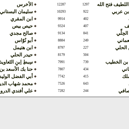
اللطيف فتح الله
الأخرس
12287
1297
بن عربي
سليمان البستاني
10293
922
ابن المقري
9914
402
ف
حيص بيص
9324
407
الحِلِّي
صالح مجدي
9134
841
عماني
أبو نُوّاس
8884
249
الحلي
ابن هتيمل
8797
227
حيدر الحلي
8179
504
 بن الخطيب
سِبطِ اِبنِ التَعاوي
7991
739
اني
حنا بك الأسعد ب
7807
434
ملك
أبي الفضل الوليد
7742
415
محمد شهاب الدي
7526
643
صافي
علي أفندي الدر
7282
244