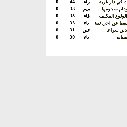
0
44
 في دار غربة
راء
0
38
ودام سجومها
ميم
0
35
الولوع المكلف
فاء
0
33
فظ عن اخي ثقة
باء
0
31
دبن سراعا
عين
0
30
يابه
باء