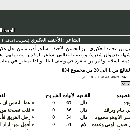
الشاعر :
الأحنف العكبري (
)
معلومات اضافية
 : <p>\n\tعقيل بن محمد العكبري، أبو الحسن الأحنف. شاعر أديب، من أهل 
شهاب (ديوان شعره). ووصفه الثعالبي بشاعر المكدين وظريفهم. وقا
نة السلام. وكثير من شعره في وصف القلة والذلة يتفنن في معانيها وي
1 الى 20 من مجموع 834
20-1
40-21
60-41
80-61
التالي »
قصيدة
القافية
الأبيات
الشروح
الق
0
67
وجد
دال
عظ النفس ان تص
0
56
 ينام ويرقد
دال
قلت نصيحة من 
0
54
بر الا وهو مجهود
دال
رحل الفريق فأس
0
51
ى طول الونى وغدت
لام
أقول لمن اراد ا