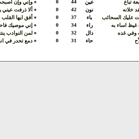
0
44
عة تباع
عين
وإني وإن اصبحت
0
42
د خلانه
نون
ألا ذرفت عيني 
0
37
رت عليك السحائب
باء
أفق ايها القلب 
0
34
غيظ اساء به
راء
إني موصيك فاح
0
32
 وفي غده
دال
لمن النوادب ينت
0
31
أح
حاء
دمع تحدر في انس