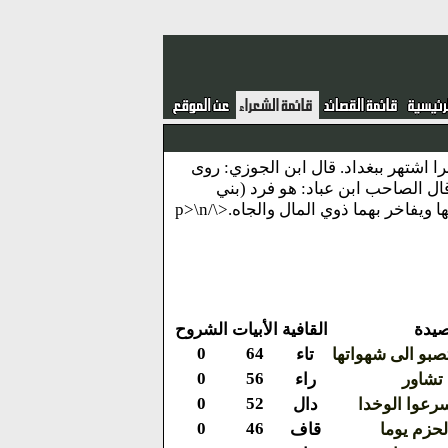
عكبرا اشتهر ببغداد. قال ابن الجوزي: روى
ل الصاحب ابن عباد: هو فرد (بني
فاخر بهما ذوي المال والجاه.<\/p>\n
صيدة
القافية
الأبيات
الشروح
0
64
بو الى شهواتها
تاء
0
56
تشاور
راء
0
52
رعوا الوخدا
دال
0
46
لحزم يوما
قاف