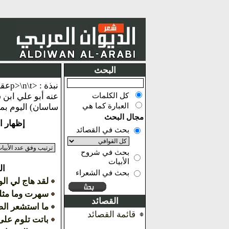
البحث
نبذة
كل الكلمات
عنه أبو علي ابن 
العبارة كما هي
ساسان) اليوم بمدي
مجال البحث
إظهار النتائج من 
بحث في القصائد
بحث في شروح
الأبيات
ال
بحث في الشعراء
لقد هاج لي ال
سهرت وما مثلي
القصائد
ما استشعر الص
قائمة القصائد
باتت تلوم عل