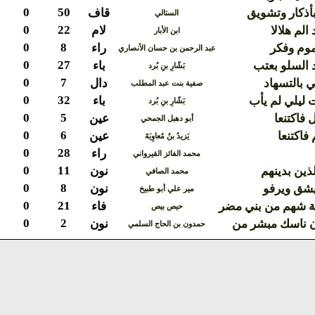
0
50
أذكار وتشويق
قاف
الستالي
0
22
الم هلالا
لام
ابن الأبار
0
8
موم وفكر
راء
عبد الرحمن بن حسان الأنصاري
0
27
 السلو بعتب
باء
بَشّارِ بنِ بُرد
0
7
 بالتسهاد
دال
صفية بنت عبد المطلب
0
32
 ليلي لم يأب
باء
بَشّارِ بنِ بُرد
0
5
 فاكتنعا
عين
أبو دهبل الجمحي
0
6
فاكتنعا
عين
يَزيدُ بنُ مُعاوِيَةَ
0
28
راء
محمد الفائز القيرواني
0
11
لذين بدينهم
نون
محمد الصافي
0
8
يشق ويرفو
نون
مير علي أبو طبيخ
0
21
ة شهم من بني مضر
فاء
حيص بيص
0
2
ن ناسك مبشر من
نون
حمدون بن الحاج السلمي