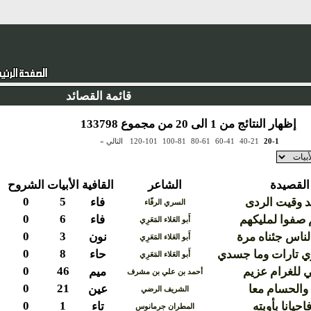
قائمة القصائد
إظهار النتائج من 1 الى 20 من مجموع 133798
20-1
40-21
60-41
80-61
100-81
120-101
التالي »
القصيدة
الشاعر
القافية
الأبيات
الشروح
0
5
هد وقيت الردى
فاء
السري الرفّاء
0
6
 صفوا لمليكهم
فاء
أَبو العَلاء المَعَرِي
0
3
لناس جئناه مرة
نون
أَبو العَلاء المَعَرِي
0
8
 تارات وما جسدي
حاء
أَبو العَلاء المَعَرِي
0
46
ي للغرام عزيم
ميم
أحمد بن علي بن مشرف
0
21
والحسام معا
عين
الشريف الرضي
0
1
حيانا بأوبته
تاء
المطران جرمانوس