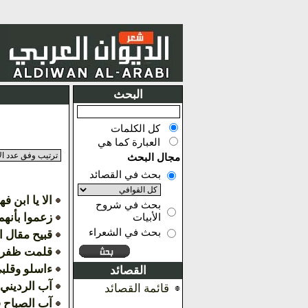
البحث
كل الكلمات
العبارة كما هي
مجال البحث
بحث في القصائد
الا يا ابن ف
بحث في شروح
زعموا بأنهم
الأبيات
بحث في الشعراء
قبيح مقال ا
قلمت ظفري
ءاسلو وقلب
القصائد
آب الرديني 
قائمة القصائد
آب الصباح فا