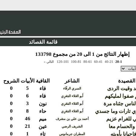
قائمة القصائد
إظهار النتائج من 1 الى 20 من مجموع 133798
20-1
40-21
60-41
80-61
100-81
120-101
التالي »
القصيدة
الشاعر
القافية
الأبيات
الشروح
0
5
هد وقيت الردى
فاء
السري الرفّاء
0
6
 صفوا لمليكهم
فاء
أَبو العَلاء المَعَرِي
0
3
لناس جئناه مرة
نون
أَبو العَلاء المَعَرِي
0
8
 تارات وما جسدي
حاء
أَبو العَلاء المَعَرِي
0
46
ي للغرام عزيم
ميم
أحمد بن علي بن مشرف
0
21
والحسام معا
عين
الشريف الرضي
0
1
حيانا بأوبته
تاء
المطران جرمانوس