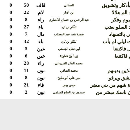
0
50
أذكار وتشويق
قاف
الستالي
0
22
الم هلالا
لام
ابن الأبار
0
8
موم وفكر
راء
عبد الرحمن بن حسان الأنصاري
0
27
 السلو بعتب
باء
بَشّارِ بنِ بُرد
0
7
 بالتسهاد
دال
صفية بنت عبد المطلب
0
32
 ليلي لم يأب
باء
بَشّارِ بنِ بُرد
0
5
 فاكتنعا
عين
أبو دهبل الجمحي
0
6
فاكتنعا
عين
يَزيدُ بنُ مُعاوِيَةَ
0
28
راء
محمد الفائز القيرواني
0
11
لذين بدينهم
نون
محمد الصافي
0
8
يشق ويرفو
نون
مير علي أبو طبيخ
0
21
ة شهم من بني مضر
فاء
حيص بيص
0
2
ن ناسك مبشر من
نون
حمدون بن الحاج السلمي