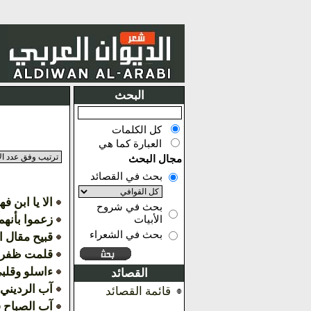
البحث
كل الكلمات
العبارة كما هي
مجال البحث
بحث في القصائد
الا يا ابن ف
بحث في شروح
زعموا بأنهم
الأبيات
بحث في الشعراء
قبيح مقال ا
قلمت ظفري
ءاسلو وقلب
القصائد
آب الرديني 
قائمة القصائد
آب الصباح فا