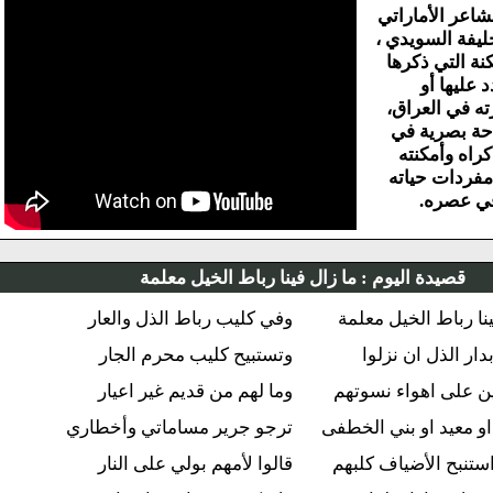
اعر الأماراتي
فة السويدي ،
ة التي ذكرها
عليها أو
 في العراق،
ة بصرية في
اه وأمكنته
ردات حياته
 عصره.
قصيدة اليوم :
ما زال فينا رباط الخيل معلمة
ا رباط الخيل معلمة
وفي كليب رباط الذل والعار
دار الذل ان نزلوا
وتستبيح كليب محرم الجار
 على اهواء نسوتهم
وما لهم من قديم غير اعيار
معيد او بني الخطفى
ترجو جرير مساماتي وأخطاري
ستنبح الأضياف كلبهم
قالوا لأمهم بولي على النار