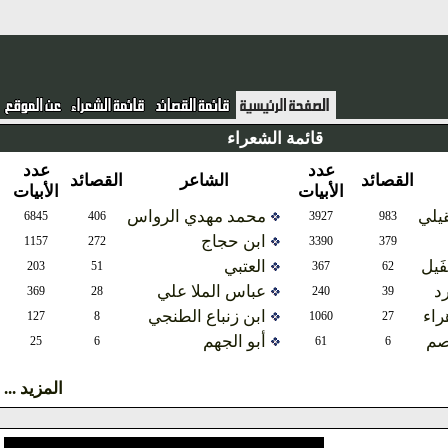
قائمة الشعراء
عدد
عدد
القصائد
الشاعر
القصائد
الأبيات
الأبيات
لي
محمد مهدي الرواس
6845
406
3927
983
ابن حجاج
1157
272
3390
379
يل
العتبي
203
51
367
62
عباس الملا علي
369
28
240
39
ء
ابن زنباع الطنجي
127
8
1060
27
م
أبو الجهم
25
6
61
6
المزيد ...