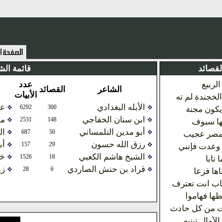
لقصائد
قائمة الش
لربيع
عدد
الشاعر
القصائد
الأبيات
لخجندة لم ته
الأبله البغدادي
عب
6292
300
يكون مجنة
ابن سنان الخفاجي
مح
2531
148
لها سيوف
أبو مدين التلمساني
ال
687
50
مصر عجيب
رزق الله حسون
أب
157
29
 وعدت فإنني
الشيخ هاشم الكعبي
حَ
1526
18
تابا
قراد بن حنش الصاردي
زي
28
6
اها فزعا
اب انت تعترف
ها فهاموا
ت من كل حادث
لآمال تبنيه