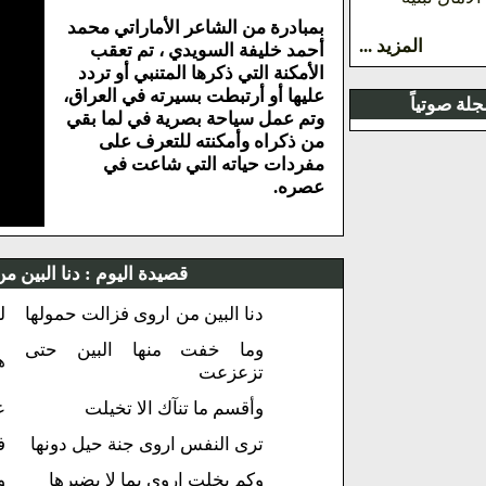
بمبادرة من الشاعر الأماراتي محمد
المزيد ...
أحمد خليفة السويدي ، تم تعقب
الأمكنة التي ذكرها المتنبي أو تردد
عليها أو أرتبطت بسيرته في العراق،
لة صوتياً
وتم عمل سياحة بصرية في لما بقي
من ذكراه وأمكنته للتعرف على
مفردات حياته التي شاعت في
عصره.
قصيدة اليوم :
دنا البين م
دنا البين من اروى فزالت حمولها
ل
وما خفت منها البين حتى
ه
تزعزعت
وأقسم ما تنآك الا تخيلت
ع
ترى النفس اروى جنة حيل دونها
ف
وكم بخلت اروى بما لا يضيرها
و