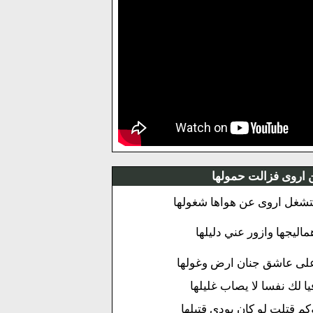
ن اروى فزالت حمولها
تشغل اروى عن هواها شغولها
ماليجها وازور عني دليلها
لى عاشق جنان ارض وغولها
يا لك نفسا لا يصاب غليلها
كم قتلت لو كان يودى قتيلها