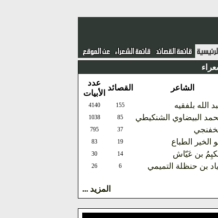
عراء
عدد
الشاعر
القصائد
الأبيات
د الله بلفقيه
4140
155
مد البيضاوي الشنكيطي
1038
85
خفنجي
795
37
و الخير الطباع
83
19
كيِمُ بن عَيّاش
30
14
اد بن حنظلة التميمي
26
6
المزيد ...