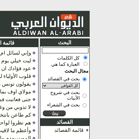
البحث
قائمة ا
وإني لسائل ام ا
كل الكلمات
ليت خيلي يوم ا
العبارة كما هي
عود فؤادك ان 
مجال البحث
قلوب الأولياء 
بحث في القصائد
يقولون تونس 
مولاي اوف بما
بحث في شروح
الأبيات
جنى فعاتبت فما 
بحث في الشعراء
لا تذوبي من وغ
كم طاعن بانتخ
القصائد
هم نظروا لواحظ
قائمة القصائد
وأعظم ما لاقي
الموت يهدم ما ا