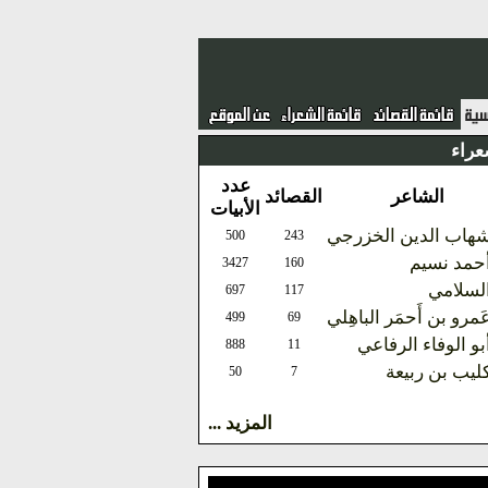
عراء
عدد
الشاعر
القصائد
الأبيات
هاب الدين الخزرجي
500
243
حمد نسيم
3427
160
لسلامي
697
117
َمرو بن أَحمَر الباهِلي
499
69
بو الوفاء الرفاعي
888
11
ليب بن ربيعة
50
7
المزيد ...