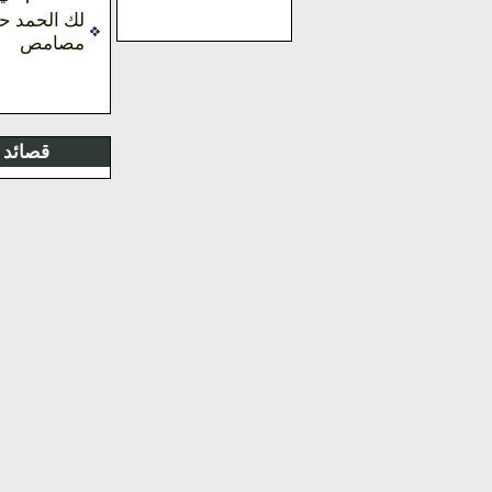
لك الحمد حم
مصامص
قصائد 