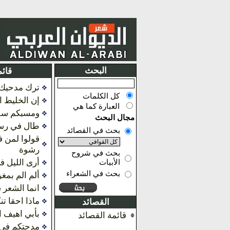
البحث
قائم
ترك مدحيك 
كل الكلمات
إن الخليط ا
العبارة كما هي
ومسبكم سفي
مجال البحث
طال في رسم
بحث في القصائد
قولوا لمن 
رشوة
بحث في شروح
أرى الليل ف
الأبيات
بحث في الشعراء
ألم الم بمغ
انما الشعر 
ماذا احقا ت
القصائد
بأبي اهيف ا
قائمة القصائد
مدحتكم في 