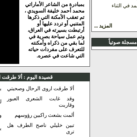
بمبادرة من الشاعر الأماراتي
د في الثناء
محمد أحمد خليفة السويدي ،
تم تعقب الأمكنة التي ذكرها
المتنبي أو تردد عليها أو
المزيد ...
أرتبطت بسيرته في العراق،
وتم عمل سياحة بصرية في
مسجلة صوتياً
لما بقي من ذكراه وأمكنته
للتعرف على مفردات حياته
التي شاعت في عصره.
قصيدة اليوم :
ألا طرقت ا
ألا طرقت اروى الرحال وصحبتي
ب
وقد غابت الشعرى العبور
ل
وقاربت
ألمت بشعث راكبين رؤوسهم
و
تبين خليلي ناصح الطرف هل
ب
ترى