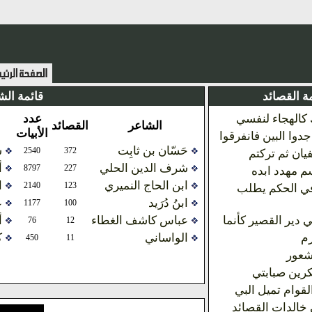
ة القصائد
قائمة الش
كالهجاء لنفسي
عدد
الشاعر
القصائد
الأبيات
جدوا البين فانفرقوا
حَسّان بن ثابِت
ش
2540
372
ان ثم تركتم
شرف الدين الحلي
أ
8797
227
 مهدد ابده
ابن الحاج النميري
ا
2140
123
في الحكم يطلب
ابنُ دُرَيد
ع
1177
100
ي دير القصير كأنما
عباس كاشف الغطاء
أ
76
12
رم
الواساني
ك
450
11
شعور
نكرين صبابتي
لقوام تميل البي
خالدات القصائد